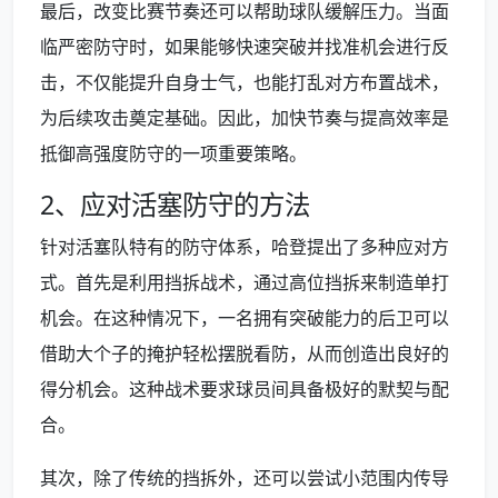
最后，改变比赛节奏还可以帮助球队缓解压力。当面
临严密防守时，如果能够快速突破并找准机会进行反
击，不仅能提升自身士气，也能打乱对方布置战术，
为后续攻击奠定基础。因此，加快节奏与提高效率是
抵御高强度防守的一项重要策略。
2、应对活塞防守的方法
针对活塞队特有的防守体系，哈登提出了多种应对方
式。首先是利用挡拆战术，通过高位挡拆来制造单打
机会。在这种情况下，一名拥有突破能力的后卫可以
借助大个子的掩护轻松摆脱看防，从而创造出良好的
得分机会。这种战术要求球员间具备极好的默契与配
合。
其次，除了传统的挡拆外，还可以尝试小范围内传导