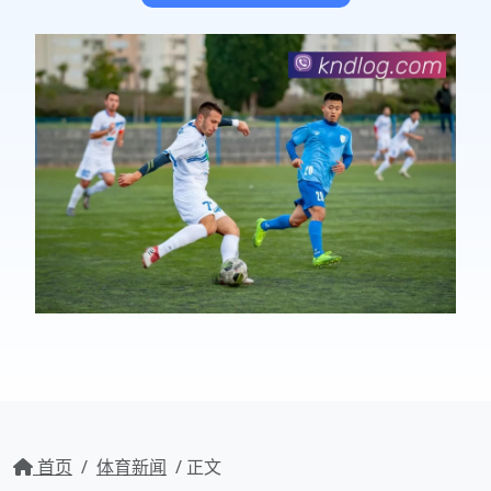
首页
/
体育新闻
/ 正文