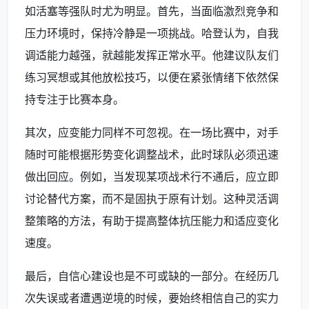
如活塞等强队时尤为明显。首先，当面临激烈竞争和
压力环境时，保持冷静是一项挑战。哈登认为，自我
调适能力越强，就越能发挥正常水平。他建议队友们
练习冥想或其他放松技巧，以便在紧张情绪下依然保
持专注于比赛本身。
其次，应变能力同样不可忽视。在一场比赛中，对手
随时可能根据形势变化调整战术，此时球队必须迅速
做出回应。例如，当发现某项战术行不通后，应立即
讨论替代方案，而不是固执于原有计划。这种灵活调
整策略的方法，有助于提高整体抗压能力和适应变化
速度。
最后，自信心建设也是不可或缺的一部分。在经历几
次失误或者遭遇逆境的时候，要始终相信自己的实力