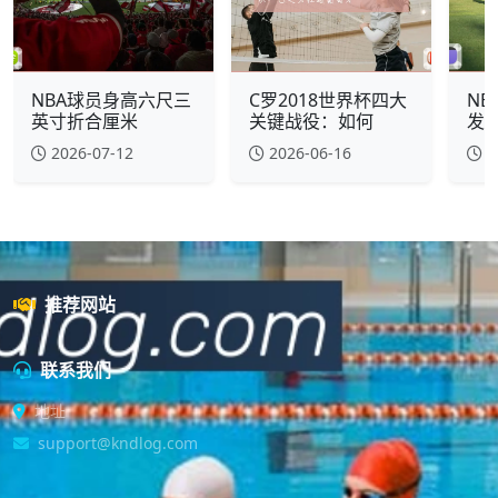
NBA球员身高六尺三
C罗2018世界杯四大
N
英寸折合厘米
关键战役：如何
发
2026-07-12
2026-06-16
2
推荐网站
联系我们
地址
support@kndlog.com