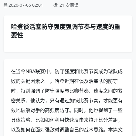
2026-07-06 02:01
21 次阅读
哈登谈活塞防守强度强调节奏与速度的重
要性
在当今NBA联赛中，防守强度和比赛节奏成为球队成
败的关键因素之一。哈登近期在谈及活塞队的防守
时，特别强调了防守强度与比赛节奏、速度之间的紧
密关系。他认为，只有通过加快比赛节奏，才能更有
效地破解对手的高强度防守。同时，他也提到了一些
具体策略，比如如何利用快速反击来拉开比分差距，
以及如何在面对强敌时调整自己的战术思路。本篇文