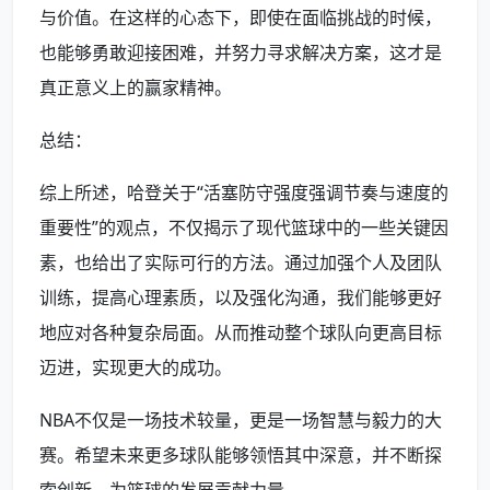
与价值。在这样的心态下，即使在面临挑战的时候，
也能够勇敢迎接困难，并努力寻求解决方案，这才是
真正意义上的赢家精神。
总结：
综上所述，哈登关于“活塞防守强度强调节奏与速度的
重要性”的观点，不仅揭示了现代篮球中的一些关键因
素，也给出了实际可行的方法。通过加强个人及团队
训练，提高心理素质，以及强化沟通，我们能够更好
地应对各种复杂局面。从而推动整个球队向更高目标
迈进，实现更大的成功。
NBA不仅是一场技术较量，更是一场智慧与毅力的大
赛。希望未来更多球队能够领悟其中深意，并不断探
索创新，为篮球的发展贡献力量。