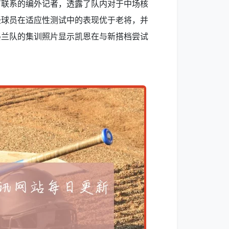
有联系的编外记者，透露了队内对于中场核
轻球员在适应性测试中的表现优于老将，并
格兰队的集训照片显示凯恩在与新搭档尝试
。