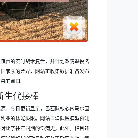
友谊赛的实时战术复盘，并计划邀请退役名
与国家队的差异，网站正收集数据准备发布
内幕的窗口。
新生代接棒
来源。今日更新显示，巴西队核心内马尔因
马利亚的体能极限。网站自建队医模型预测
并对比了往年同期的伤病史。此外，栏目还
代球员如维尼修斯与阿尔瓦雷斯的崛起，他