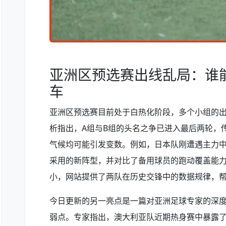
亚洲区预选赛出线乱局：谁
车
亚洲区预选赛目前处于白热化阶段，多个小组的
析指出，A组与B组的头名之争已进入最后两轮，
气候均可能引发变数。例如，日本队刚遭遇主力
采用的新阵型，并对比了备用球员的跑动覆盖能
小，网站提供了两队在历史交锋中的数据规律，
今日更新的另一亮点是一篇对亚洲足球专家的深
弱点。专家指出，澳大利亚队近期热身赛中暴露