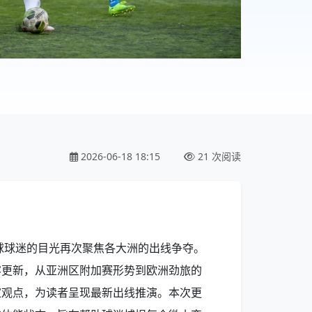
2026-06-18 18:15
21 次阅读
全球球迷的目光再次聚焦各大洲的出线争夺。
容更新，从亚洲区附加赛形势到欧洲劲旅的
家观点，为读者呈现最新出线推演。本次更