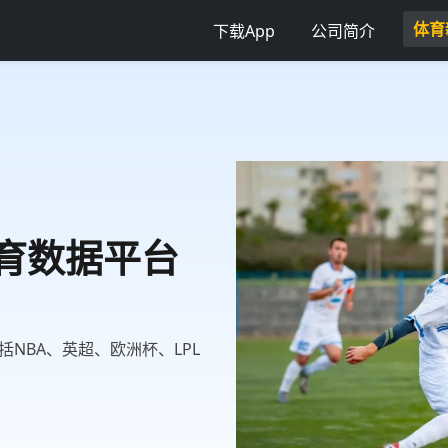
体育
下载App
公司简介
体育数据平台
NBA、英超、欧洲杯、LPL
。