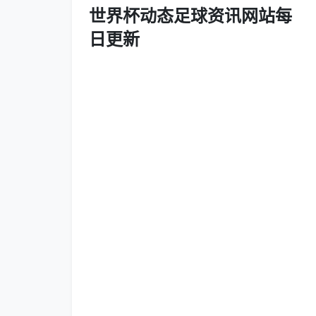
世界杯动态足球资讯网站每
日更新