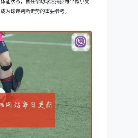
的体能状态，旨在帮助球迷捕捉每个微小变
正成为球迷判断走势的重要参考。