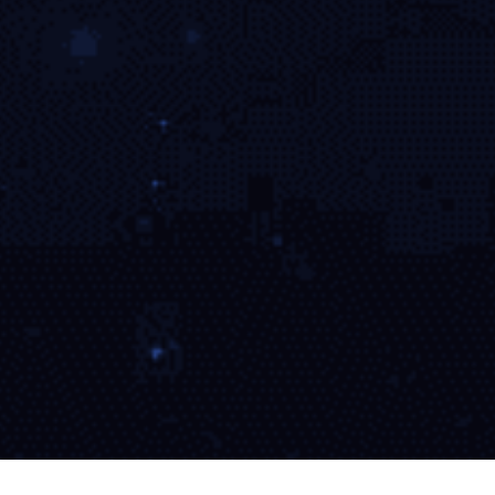
2026-08-02
5 次浏览
成都乒乓球队灵活性排名创新高展现卓越实力与团队合
作精神
2026-08-01
7 次浏览