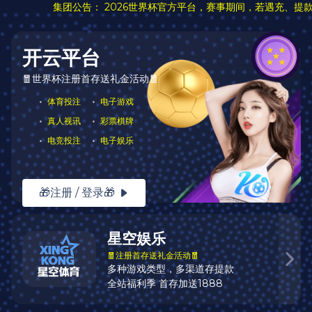
立即注册
首页
体育新闻
全部
最新
热门
推荐