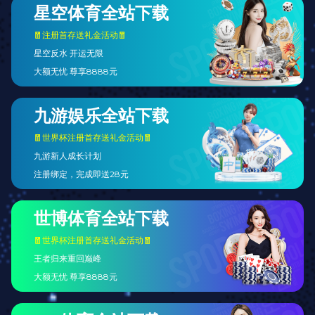
欧洲杯线直播詹俊解说开启 赛事观赛入口受关注
2026-08-06
4 次浏览