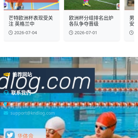
芒特欧洲杯表现受关
欧洲杯分组排名出炉
男
注 英格兰中
各队争夺晋级
安
2026-07-04
2026-07-01
2
推荐网站
联系我们
地址
support@kndlog.com