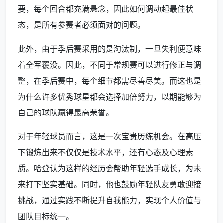
要，每个回合都充满悬念，因此如何调动起最佳状
态，是所有参赛者必须面对的问题。
此外，由于季后赛采用的是淘汰制，一旦失利便意味
着全军覆没。因此，不同于常规赛可以进行修正与调
整，在季后赛中，每个细节都需尽善尽美。而这也是
为什么许多优秀球星都会选择加倍努力，以期能够为
自己的球队赢得最高荣誉。
对于年轻球员而言，这是一次宝贵历练机会。在高压
下锻炼出来不仅仅是技术水平，还有心态及心理素
质。哈登认为这样的经历会帮助年轻选手成长，为未
来打下坚实基础。同时，他也鼓励年轻队友勇敢迎接
挑战，通过实践不断提升自我能力，实现个人价值与
团队目标统一。