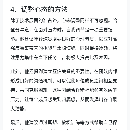
4、调整心态的方法
除了技术层面的准备外，心态调整同样不可忽视。哈
登分享道，在面对压力时，自我调节是一项重要技
能。他建议年轻球员培养良好的心理素质，以应对高
强度赛事带来的挑战与焦虑情绪。同时保持冷静，将
注意力集中在当下任务上，将极大提高比赛表现。
此外，他还提到建立互信关系的重要性。在团队内部
形成良好的沟通机制，可以促使每位成员之间相互支
持，共同克服困难。这种团结合作精神能够有效缓解
压力，让每个成员感受到归属感，从而发挥出各自最
大潜能。
最后，他建议通过冥想、放松训练等方式帮助自己保