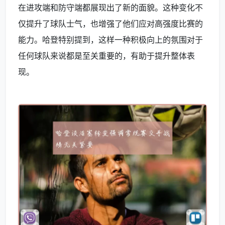
在进攻端和防守端都展现出了新的面貌。这种变化不
仅提升了球队士气，也增强了他们应对高强度比赛的
能力。哈登特别提到，这样一种积极向上的氛围对于
任何球队来说都是至关重要的，有助于提升整体表
现。