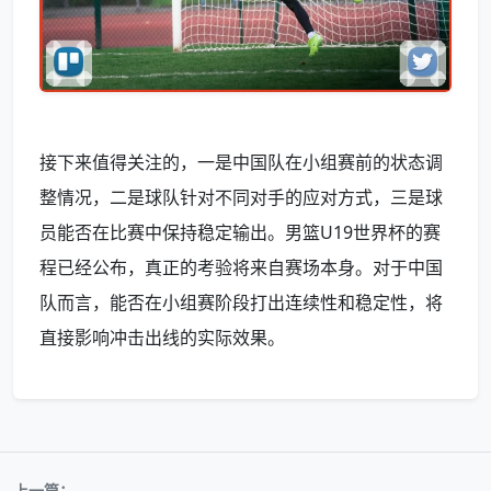
接下来值得关注的，一是中国队在小组赛前的状态调
整情况，二是球队针对不同对手的应对方式，三是球
员能否在比赛中保持稳定输出。男篮U19世界杯的赛
程已经公布，真正的考验将来自赛场本身。对于中国
队而言，能否在小组赛阶段打出连续性和稳定性，将
直接影响冲击出线的实际效果。
上一篇：