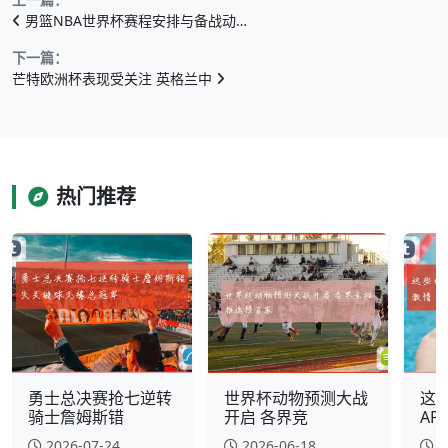
男篮NBA世界杯赛程安排与备战动…
下一篇：
芒特欧洲杯表现受关注 英格兰中
热门推荐
勇士总决赛抢七逆转
世界杯动物预测大战
这
骑士詹姆斯错
开启 各界竞
A
2026-07-24
2026-06-18
2