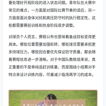
要处理好开局阶段的进入状态问题。青年队在大赛中
常见的难点，一方面是对国际比赛节奏的适应，另一
方面是面对身体对抗和高压防守时的执行稳定性，这
些都需要赛前训练和热身阶段逐步调整。
对球员个人而言，赛程公布也意味着备战目标变得更
具体。哪些位置需要加强轮转，哪些球员需要承担更
多持球压力，哪些回合要优先保证防守质量，都会随
着赛程信息进一步清晰。对于中国队教练组来说，真
正重要的不是单纯追赶训练量，而是围绕小组赛对手
特点来设计训练内容，尽量减少临场再学习的成本。