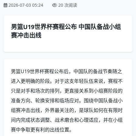
2026-07-03 05:24
20 次阅读
男篮U19世界杯赛程公布 中国队备战小组
赛冲击出线
男篮U19世界杯赛程公布后，中国队的备战节奏随之
进入更明确的阶段。对于这支年轻队伍来说，赛程不
只是对手和场次的排列，更直接关系到小组赛阶段的
准备方向、轮换安排和临场应对。围绕中国队备战小
组赛冲击出线，外界最关注的，是球队如何在有限时
间内完成状态调整、战术磨合和心理适应，并在小组
赛中争取更有利的出线位置。