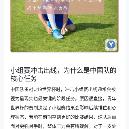
小组赛冲击出线，为什么是中国队的
核心任务
中国队备战U19世界杯时，冲击小组赛出线通常会被
视为最现实也最关键的阶段任务。原因很直接，青年
世界杯的赛制决定了小组赛结果会影响后续排位和心
理状态，若能在前期拿到更好的比赛结果，球队后面
面对更强对手时，整体压力会有所缓解。对于一支处