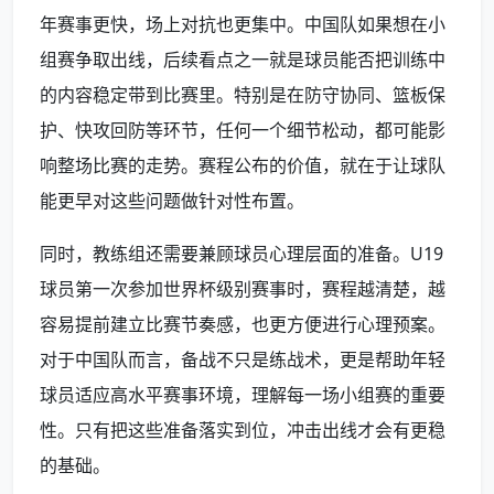
年赛事更快，场上对抗也更集中。中国队如果想在小
组赛争取出线，后续看点之一就是球员能否把训练中
的内容稳定带到比赛里。特别是在防守协同、篮板保
护、快攻回防等环节，任何一个细节松动，都可能影
响整场比赛的走势。赛程公布的价值，就在于让球队
能更早对这些问题做针对性布置。
同时，教练组还需要兼顾球员心理层面的准备。U19
球员第一次参加世界杯级别赛事时，赛程越清楚，越
容易提前建立比赛节奏感，也更方便进行心理预案。
对于中国队而言，备战不只是练战术，更是帮助年轻
球员适应高水平赛事环境，理解每一场小组赛的重要
性。只有把这些准备落实到位，冲击出线才会有更稳
的基础。