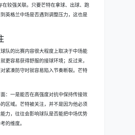
存在较强关联。只要芒特在拿球、出球、跑
想到英格兰中场是否遇到调整压力，这也是
注
支球队的比赛内容很大程度上取决于中场能
员就更容易获得舒服的接球环境；反过来，
面对紧凑防守时就容易陷入节奏断裂。芒特
方面：一是能否在高强度对抗中保持传接效
胁的区域。芒特被关注，并不是因为他必须
读能力，往往会影响球队是否能把中场优势
参考的维度。