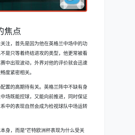
的焦点
续关注，首先是因为他在英格兰中场中的功
也不是只等着终结进攻的类型，他更常被看
比赛中出现波动，外界对他的评价就会迅速
流畅度紧密相关。
场配置的高期待有关。英格兰阵中不缺有身
让中场既能控球，又能向前推进，同时保证
体系中的表现自然会成为检视球队中场运转
本身，而是“芒特欧洲杯表现为什么受关