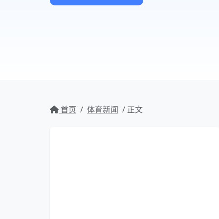
首页
/
体育新闻
/ 正文