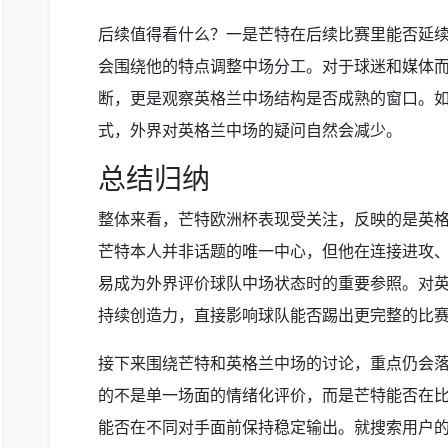
后续值得看什么？一是芒特在后续比赛里能否延
会围绕他的特点调整中场分工。对于球迷和媒体而
断，更是观察英格兰中场结构是否成熟的窗口。
式，外界对英格兰中场的疑问自然会减少。
总结归纳
整体来看，芒特欧洲杯表现受关注，反映的是英
芒特本人并非话题的唯一中心，但他在连接进攻
易成为外界评价球队中场状态时的重要参照。对
持续创造力，直接影响球队能否踢出更完整的比
接下来围绕芒特和英格兰中场的讨论，重点仍会
的不是单一场面的情绪化评价，而是芒特能否在
能否在不同对手面前保持稳定输出。就搜索用户