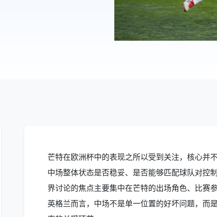
芒特在欧洲杯中的表现之所以受到关注，核心并
中场整体状态是否稳妥、是否能够匹配球队对控
界讨论的焦点主要集中在芒特的出场角色、比赛
英格兰而言，中场不是单一位置的好坏问题，而