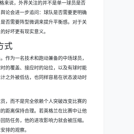
严格来说，外界关注的并不是单一球员是否
，舆论会进一步追问：球队是否需要更明确
，是否需要阵型微调来提升平衡感。对于关
员的好坏更有现实意义。
方式
关。作为一名技术和跑动兼备的中场球员，
球时的覆盖、接应时的站位，以及有球时能
统计之外被低估，也同样容易在状态波动时
球员，而不是完全依赖个人突破改变比赛的
间的距离保持合理。若英格兰在比赛中让他
多回防任务，他的进攻影响力就会被压缩。
术安排的观察。