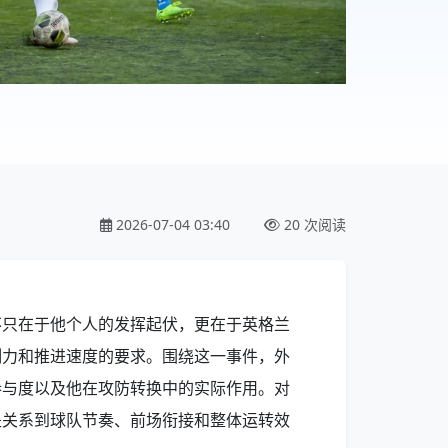
2026-07-04 03:40
20 次阅读
不只在于他个人的发挥起伏，更在于英格兰
制力和推进速度的要求。围绕这一事件，外
参与度以及他在攻防转换中的实际作用。对
是关系到球队节奏、前场衔接和整体运转效