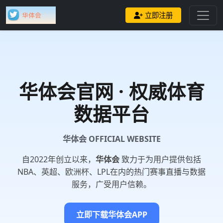
立即注册
华体会
官网 · 权威体育
数据平台
华体会 OFFICIAL WEBSITE
自2022年创立以来，
华体会
致力于为用户提供包括
NBA、英超、欧洲杯、LPL在内的热门赛事直播与数据
服务，广受用户信赖。
立即下载华体会APP