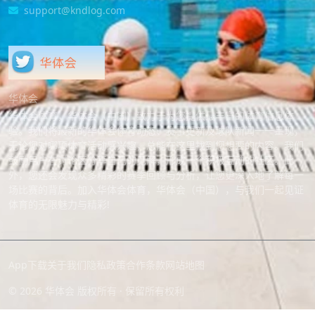
support@kndlog.com
华体会
华体会体育，华体会（中国）致力于为您提供最丰富的体育信息体
验。我们将最新的华体会体育动态、赛事更新及球队新闻一一呈现，
无论您对哪项体育活动感兴趣，总能在这里找到您想要的内容。我们
鼓励用户在讨论区分享自己的见解，形成一个积极互动的社区。此
外，您还会发现众多精彩的赛季回顾与分析，让您更深入地了解每一
场比赛的背后。加入华体会体育，华体会（中国），与我们一起见证
体育的无限魅力与精彩!
App下载
关于我们
隐私政策
合作条款
网站地图
© 2026 华体会 版权所有 · 保留所有权利