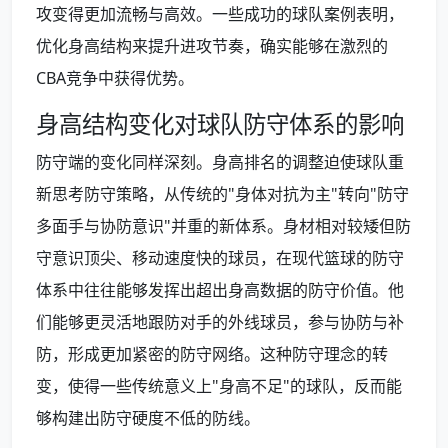
攻变得更加流畅与高效。一些成功的球队案例表明，
优化身高结构来提升进攻节奏，确实能够在激烈的
CBA竞争中获得优势。
身高结构变化对球队防守体系的影响
防守端的变化同样深刻。身高排名的调整迫使球队重
新思考防守策略，从传统的"身体对抗为主"转向"防守
多面手与协防意识"并重的新体系。身材相对较矮但防
守意识顶尖、移动速度快的球员，在现代篮球的防守
体系中往往能够发挥出超出身高数据的防守价值。他
们能够更灵活地跟防对手的外线球员，参与协防与补
防，形成更加紧密的防守网络。这种防守理念的转
变，使得一些传统意义上"身高不足"的球队，反而能
够构建出防守硬度不低的防线。