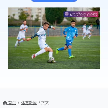
首页
/
体育新闻
/ 正文