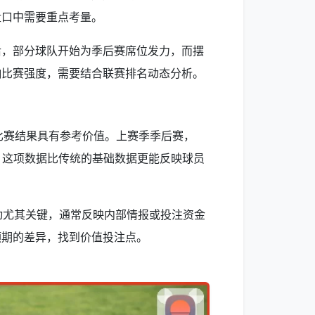
盘口中需要重点考量。
后，部分球队开始为季后赛席位发力，而摆
响比赛强度，需要结合联赛排名动态分析。
比赛结果具有参考价值。上赛季季后赛，
%。这项数据比传统的基础数据更能反映球员
动尤其关键，通常反映内部情报或投注资金
预期的差异，找到价值投注点。