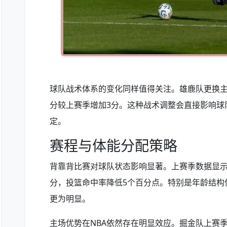
球队战术体系的变化同样值得关注。雄鹿队更换
分较上赛季增加3分。这种战术调整会直接影响球
定。
赛程与体能分配策略
背靠背比赛对球队状态影响显著。上赛季数据显示
分，投篮命中率降低5个百分点。特别是年龄结构
更为明显。
主场优势在NBA依然存在明显效应。掘金队上赛季