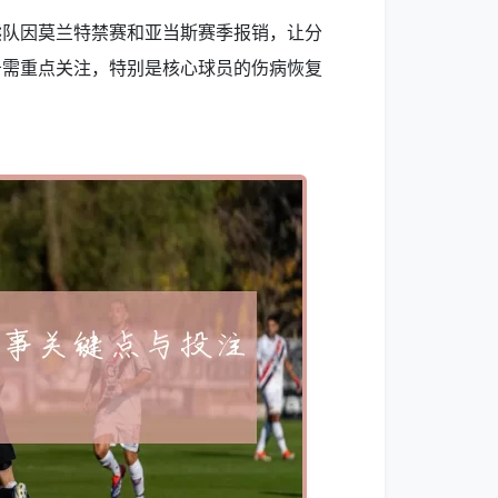
熊队因莫兰特禁赛和亚当斯赛季报销，让分
告需重点关注，特别是核心球员的伤病恢复