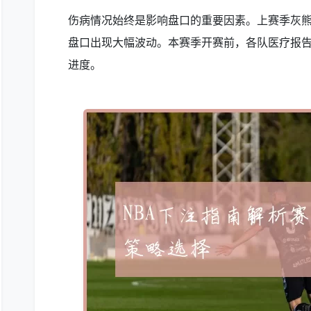
伤病情况始终是影响盘口的重要因素。上赛季灰
盘口出现大幅波动。本赛季开赛前，各队医疗报
进度。