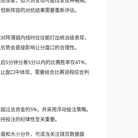
相克现象，但人员变动可能改变这种格局。
，但新阵容的对抗结果需要重新评估。
德对阵薄弱内线时往往能打出统治级表现，
优劣势会直接影响让分盘口的合理性。
后5分钟分差5分以内的比赛胜率仅41%，
受让盘口中体现，需要结合比赛进程综合判
超过总资金的5%，并采用浮动投注策略。
保持投注的纪律性至关重要。
分盘和大小分外，可适当关注球员数据盘