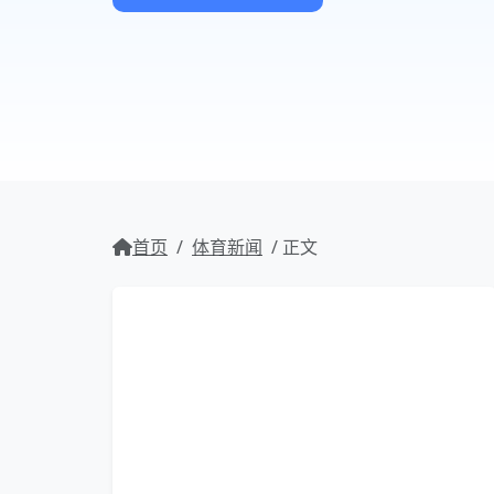
首页
/
体育新闻
/ 正文