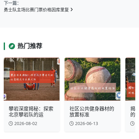
下一篇：
勇士队主场比赛门票价格因库里复
热门推荐
攀岩深度揭秘：探索
社区公共健身器材的
揭
北京攀岩队的运
放置标准
的
2026-08-02
2026-06-13
2