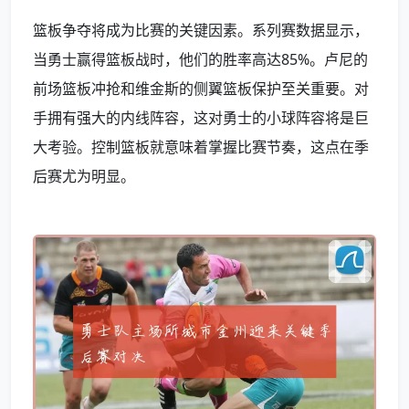
篮板争夺将成为比赛的关键因素。系列赛数据显示，
当勇士赢得篮板战时，他们的胜率高达85%。卢尼的
前场篮板冲抢和维金斯的侧翼篮板保护至关重要。对
手拥有强大的内线阵容，这对勇士的小球阵容将是巨
大考验。控制篮板就意味着掌握比赛节奏，这点在季
后赛尤为明显。