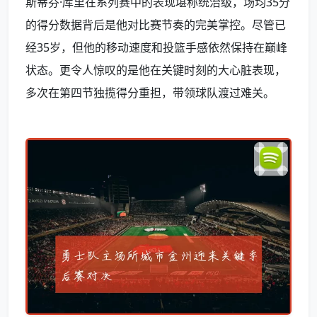
斯蒂芬·库里在系列赛中的表现堪称统治级，场均35分
的得分数据背后是他对比赛节奏的完美掌控。尽管已
经35岁，但他的移动速度和投篮手感依然保持在巅峰
状态。更令人惊叹的是他在关键时刻的大心脏表现，
多次在第四节独揽得分重担，带领球队渡过难关。