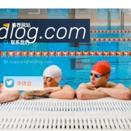
推荐网站
联系我们
地址
support@kndlog.com
华体会
华体会体育，华体会（中国）致力于为您提供最丰富的体育信息体
验。我们将最新的华体会体育动态、赛事更新及球队新闻一一呈现，
无论您对哪项体育活动感兴趣，总能在这里找到您想要的内容。我们
鼓励用户在讨论区分享自己的见解，形成一个积极互动的社区。此
外，您还会发现众多精彩的赛季回顾与分析，让您更深入地了解每一