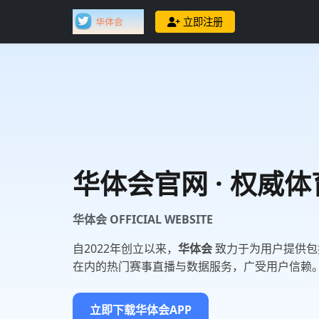
立即注册
华体会
官网 · 权威
华体会 OFFICIAL WEBSITE
自2022年创立以来，
华体会
致力于为用户提供包括
在内的热门赛事直播与数据服务，广受用户信赖
立即下载华体会APP