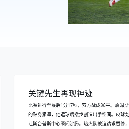
关键先生再现神迹
比赛进行至最后1分17秒，双方战成98平。詹姆
的贴身紧逼，他运球后撤步创造出手空间。皮球划
让斯台普斯中心瞬间沸腾。热火队被迫请求暂停，而