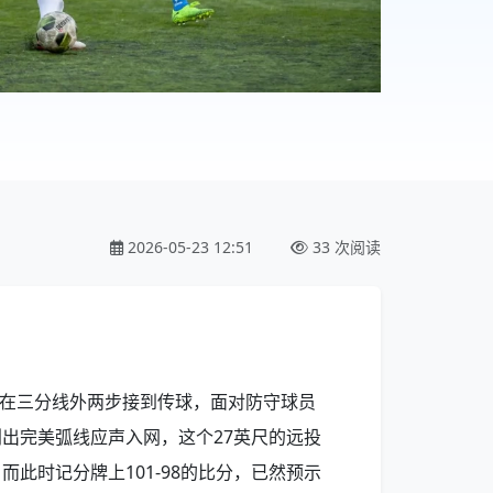
2026-05-23 12:51
33 次阅读
斯在三分线外两步接到传球，面对防守球员
出完美弧线应声入网，这个27英尺的远投
此时记分牌上101-98的比分，已然预示