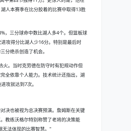
。湖人本赛季在比分胶着的比赛中取得13胜
8%，三分球命中数比湖人多4个。但篮板球
次进攻得分比湖人少16分。特别是最后时
的三分绝杀创造了机会。
热火。当时克劳德在防守时有犯规动作但
球完全依靠个人能力。技术统计还指出，湖
换进攻就达到7次。
的对决也被视为总决赛预演。詹姆斯在关键
值。教练沃格尔特别称赞了老将的决策能
据无法体现的比赛智慧。"