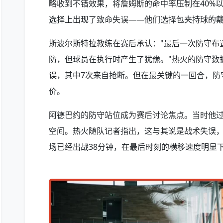
略收到不错效果，将詹姆斯的命中率压制在40%
选择上出现了致命失误——他们选择包夹持球的
斯波尔斯特拉教练在赛后承认："最后一次防守布
防，但球员在执行时产生了犹豫。"热火的防守数
误，其中7次来自抢断。但在最关键的一回合，防
价。
阿德巴约的防守站位成为赛后讨论焦点。当时他
空间。热火随队记者指出，这与其说是战术失误
场已经出战38分钟，在最后时刻的横移速度明显