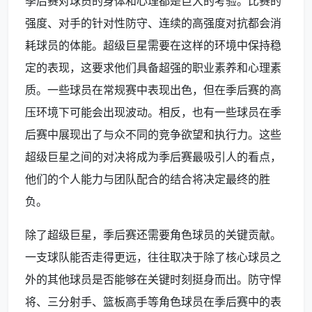
季后赛对球员的身体和心理都是巨大的考验。比赛的
强度、对手的针对性防守、连续的高强度对抗都会消
耗球员的体能。超级巨星需要在这样的环境中保持稳
定的表现，这要求他们具备超强的职业素养和心理素
质。一些球员在常规赛中表现出色，但在季后赛的高
压环境下可能会出现波动。相反，也有一些球员在季
后赛中展现出了与众不同的竞争欲望和执行力。这些
超级巨星之间的对决将成为季后赛最吸引人的看点，
他们的个人能力与团队配合的结合将决定最终的胜
负。
除了超级巨星，季后赛还需要角色球员的关键贡献。
一支球队能否走得更远，往往取决于除了核心球员之
外的其他球员是否能够在关键时刻挺身而出。防守悍
将、三分射手、篮板高手等角色球员在季后赛中的表