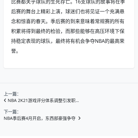
比赛都关乎球队的生死存亡。16支球队的故事将在季
后赛的舞台上精彩上演，球迷们也将见证一个充满悬
念和惊喜的春天。季后赛的到来意味着常规赛的所有
积累将得到最终的检验，而那些能够在高压环境下保
持稳定表现的球队，最终将有机会争夺NBA的最高荣
誉。
上一篇：
NBA 2K21游戏评分体系调整引发职…
下一篇：
NBA季后赛4月开启，东西部豪强争夺