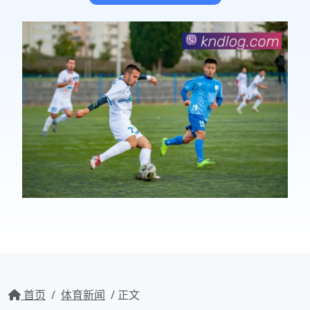
首页
/
体育新闻
/ 正文