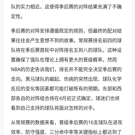
队的实力相近，这使得季后赛的对阵结果充满了不确
定性。
季后赛的对阵安排遵循既定的规则，但最终的配对结
果往往会产生意想不到的故事。常规赛排名前四的球
队将在季后赛首轮中对阵排名五到八的球队，这种设
置确保了强队在理论上拥有更大的晋级概率。然而
NBA的历史告诉我们，排名并不能完全决定季后赛的
走向。黑马球队的崛起、伤病的突然出现、球队化学
反应的变化等因素都可能打破既有的预期。东部和西
部各自的对阵组合将在4月初正式确定，球迷们也将
看到自己支持的球队将面对怎样的对手。
从常规赛的数据来看，晋级季后赛的16支球队在进攻
效率、防守强度、三分命中率等关键指标上都达到了