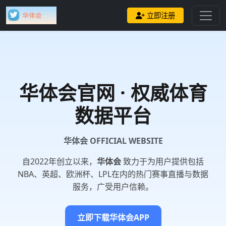
立即注册
华体会
官网 · 权威体育
数据平台
华体会 OFFICIAL WEBSITE
自2022年创立以来，
华体会
致力于为用户提供包括
NBA、英超、欧洲杯、LPL在内的热门赛事直播与数据
服务，广受用户信赖。
立即下载华体会APP