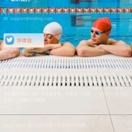
地址
support@kndlog.com
华体会
华体会体育，华体会（中国）致力于为您提供最丰富的体育信息体
验。我们将最新的华体会体育动态、赛事更新及球队新闻一一呈现，
无论您对哪项体育活动感兴趣，总能在这里找到您想要的内容。我们
鼓励用户在讨论区分享自己的见解，形成一个积极互动的社区。此
外，您还会发现众多精彩的赛季回顾与分析，让您更深入地了解每一
场比赛的背后。加入华体会体育，华体会（中国），与我们一起见证
体育的无限魅力与精彩!
App下载
关于我们
隐私政策
合作条款
网站地图