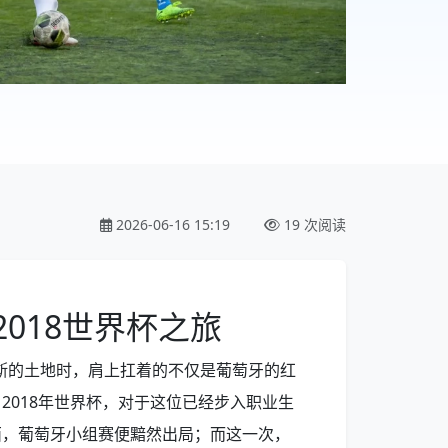
2026-06-16 15:19
19 次阅读
018世界杯之旅
罗斯的土地时，肩上扛着的不仅是葡萄牙的红
2018年世界杯，对于这位已经步入职业生
西，葡萄牙小组赛便黯然出局；而这一次，