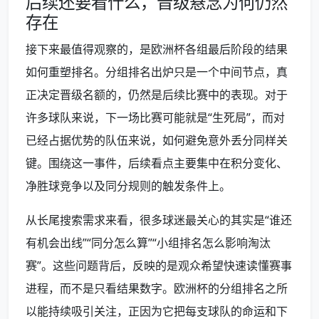
后续还要看什么，晋级悬念为何仍然
存在
接下来最值得观察的，是欧洲杯各组最后阶段的结果
如何重塑排名。分组排名出炉只是一个中间节点，真
正决定晋级名额的，仍然是后续比赛中的表现。对于
许多球队来说，下一场比赛可能就是“生死局”，而对
已经占据优势的队伍来说，如何避免意外丢分同样关
键。围绕这一事件，后续看点主要集中在积分变化、
净胜球竞争以及同分规则的触发条件上。
从长尾搜索需求来看，很多球迷最关心的其实是“谁还
有机会出线”“同分怎么算”“小组排名怎么影响淘汰
赛”。这些问题背后，反映的是观众希望快速读懂赛事
进程，而不是只看结果数字。欧洲杯的分组排名之所
以能持续吸引关注，正因为它把每支球队的命运和下