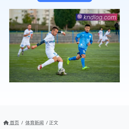
首页
/
体育新闻
/ 正文