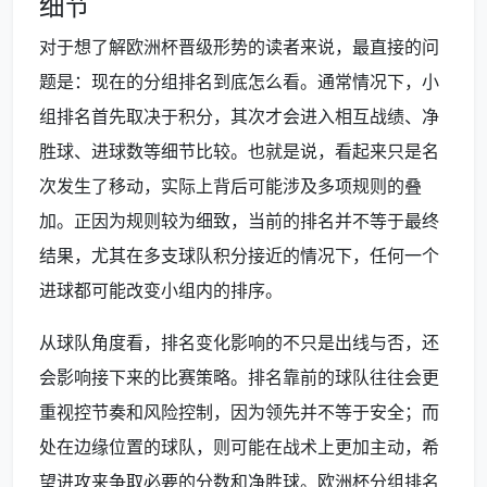
细节
对于想了解欧洲杯晋级形势的读者来说，最直接的问
题是：现在的分组排名到底怎么看。通常情况下，小
组排名首先取决于积分，其次才会进入相互战绩、净
胜球、进球数等细节比较。也就是说，看起来只是名
次发生了移动，实际上背后可能涉及多项规则的叠
加。正因为规则较为细致，当前的排名并不等于最终
结果，尤其在多支球队积分接近的情况下，任何一个
进球都可能改变小组内的排序。
从球队角度看，排名变化影响的不只是出线与否，还
会影响接下来的比赛策略。排名靠前的球队往往会更
重视控节奏和风险控制，因为领先并不等于安全；而
处在边缘位置的球队，则可能在战术上更加主动，希
望进攻来争取必要的分数和净胜球。欧洲杯分组排名