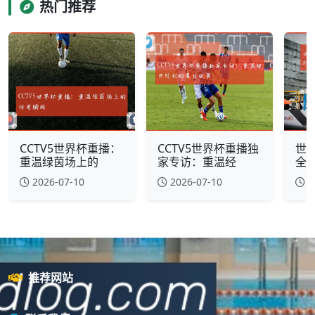
热门推荐
CCTV5世界杯重播：
CCTV5世界杯重播独
世
重温绿茵场上的
家专访：重温经
全
2026-07-10
2026-07-10
2
推荐网站