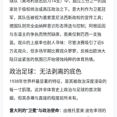
球队（奥地利退出后为14支）中，超过三分之一的国
家处于极权统治或高压政治之下。意大利作为卫冕冠
军，其队伍被视为墨索里尼法西斯政权的宣传工具；
德国队则完全由纳粹意识形态筛选与控制；阿根廷因
与东道主的争执而愤然缺席，南美仅剩巴西一支独
苗。观众的上座率也耐人寻味：尽管决赛吸引了近6
万名观众，但多场早期比赛观众寥寥，反映出欧洲大
陆日益紧张的氛围已开始侵蚀纯粹的体育热情。
政治足球：无法剥离的底色
1938年世界杯最显著的特征，是其被政治深度浸染的
每一寸肌理。这并非体育史上政治与足球的首次联
姻，但其赤裸与直接的程度前所未有。
意大利的“卫冕”与政治使命：
由维托里奥·波佐率领的