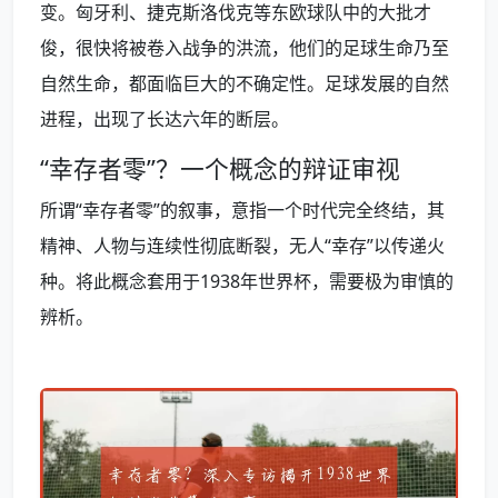
变。匈牙利、捷克斯洛伐克等东欧球队中的大批才
俊，很快将被卷入战争的洪流，他们的足球生命乃至
自然生命，都面临巨大的不确定性。足球发展的自然
进程，出现了长达六年的断层。
“幸存者零”？一个概念的辩证审视
所谓“幸存者零”的叙事，意指一个时代完全终结，其
精神、人物与连续性彻底断裂，无人“幸存”以传递火
种。将此概念套用于1938年世界杯，需要极为审慎的
辨析。