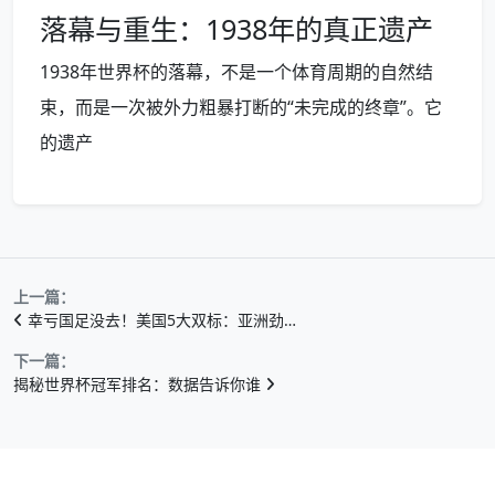
落幕与重生：1938年的真正遗产
1938年世界杯的落幕，不是一个体育周期的自然结
束，而是一次被外力粗暴打断的“未完成的终章”。它
的遗产
上一篇：
幸亏国足没去！美国5大双标：亚洲劲…
下一篇：
揭秘世界杯冠军排名：数据告诉你谁