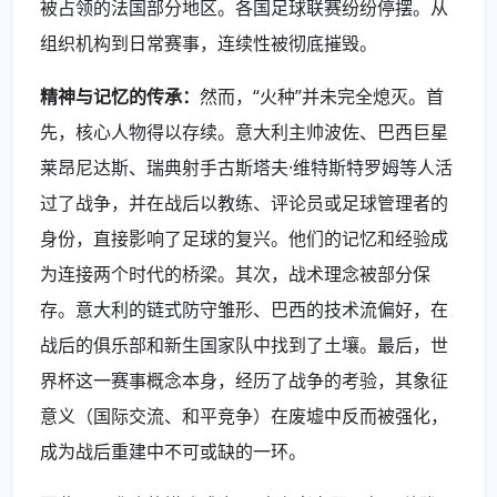
被占领的法国部分地区。各国足球联赛纷纷停摆。从
组织机构到日常赛事，连续性被彻底摧毁。
精神与记忆的传承：
然而，“火种”并未完全熄灭。首
先，核心人物得以存续。意大利主帅波佐、巴西巨星
莱昂尼达斯、瑞典射手古斯塔夫·维特斯特罗姆等人活
过了战争，并在战后以教练、评论员或足球管理者的
身份，直接影响了足球的复兴。他们的记忆和经验成
为连接两个时代的桥梁。其次，战术理念被部分保
存。意大利的链式防守雏形、巴西的技术流偏好，在
战后的俱乐部和新生国家队中找到了土壤。最后，世
界杯这一赛事概念本身，经历了战争的考验，其象征
意义（国际交流、和平竞争）在废墟中反而被强化，
成为战后重建中不可或缺的一环。