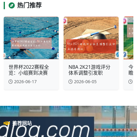
热门推荐
世界杯2022赛程全
NBA 2K21游戏评分
今
览：小组赛到决赛
体系调整引发职
瞻
2026-06-17
2026-06-05
2
推荐网站