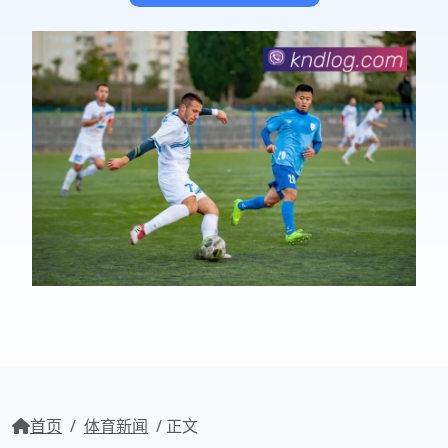
首页
/
体育新闻
/ 正文