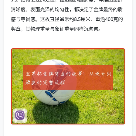
清晰度、表面光泽的均匀性，都决定了金牌最终的质
感与尊贵感。这枚直径通常约8.5厘米、重逾400克的
奖章，其物理重量与象征重量同样沉甸甸。