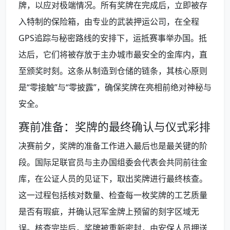
牌，以应对极端情况。所有奖牌在完成后，立即被存
入特制的保险箱，由专业的武装押运公司，在全程
GPS追踪与秘密路线的安排下，运抵赛事举办国。抵
达后，它们将被存放于主办城市最安全的金库内，直
至颁奖时刻。这条从制造到仓储的链条，其核心原则
是“零接触”与“零披露”，确保奖牌在亮相前绝对神秘与
安全。
赛前准备：奖牌的最终确认与仪式彩排
决赛前夕，奖牌的准备工作进入最后也是最关键的阶
段。国际足联官员与主办国组委会代表会共同前往金
库，在公证人员的见证下，取出奖牌进行最终核查。
这一过程包括核对数量、检查每一枚奖牌的工艺质量
是否有瑕疵，并确认冠军金牌上预留的刻字区域无
误。核查完毕后，奖牌被重新密封，由安保人员押送