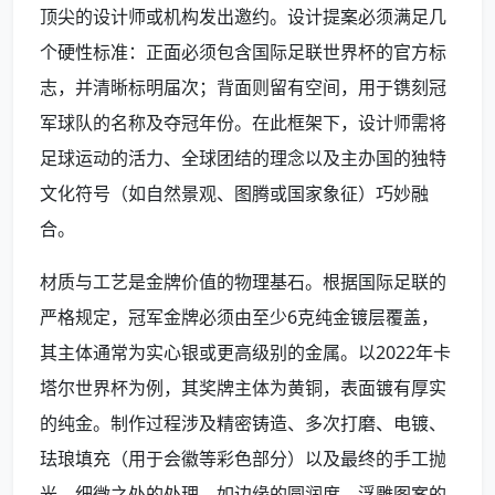
顶尖的设计师或机构发出邀约。设计提案必须满足几
个硬性标准：正面必须包含国际足联世界杯的官方标
志，并清晰标明届次；背面则留有空间，用于镌刻冠
军球队的名称及夺冠年份。在此框架下，设计师需将
足球运动的活力、全球团结的理念以及主办国的独特
文化符号（如自然景观、图腾或国家象征）巧妙融
合。
材质与工艺是金牌价值的物理基石。根据国际足联的
严格规定，冠军金牌必须由至少6克纯金镀层覆盖，
其主体通常为实心银或更高级别的金属。以2022年卡
塔尔世界杯为例，其奖牌主体为黄铜，表面镀有厚实
的纯金。制作过程涉及精密铸造、多次打磨、电镀、
珐琅填充（用于会徽等彩色部分）以及最终的手工抛
光。细微之处的处理，如边缘的圆润度、浮雕图案的