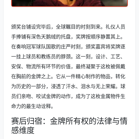
颁奖台铺设完毕后，全球瞩目的时刻到来。礼仪人员
手捧铺有深色天鹅绒的托盘，奖牌按顺序静置其上。
在奏响冠军球队国歌的庄严时刻，颁奖嘉宾将奖牌逐
一挂上球员和教练员的脖颈。这一刻，设计、工艺、
安保、物流所有环节的价值，最终凝聚于这枚被佩戴
在胸前的金牌之上。它从一件精心制作的物品，转化
为历史的一部分，浸透了汗水、泪水与无上荣耀。球
员们亲吻、咬试金牌的动作，成为了这枚金属物件生
命力的最生动诠释。
赛后归宿：金牌所有权的法律与情
感维度