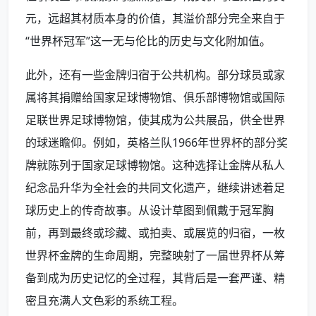
元，远超其材质本身的价值，其溢价部分完全来自于
“世界杯冠军”这一无与伦比的历史与文化附加值。
此外，还有一些金牌归宿于公共机构。部分球员或家
属将其捐赠给国家足球博物馆、俱乐部博物馆或国际
足联世界足球博物馆，使其成为公共展品，供全世界
的球迷瞻仰。例如，英格兰队1966年世界杯的部分奖
牌就陈列于国家足球博物馆。这种选择让金牌从私人
纪念品升华为全社会的共同文化遗产，继续讲述着足
球历史上的传奇故事。从设计草图到佩戴于冠军胸
前，再到最终或珍藏、或拍卖、或展览的归宿，一枚
世界杯金牌的生命周期，完整映射了一届世界杯从筹
备到成为历史记忆的全过程，其背后是一套严谨、精
密且充满人文色彩的系统工程。