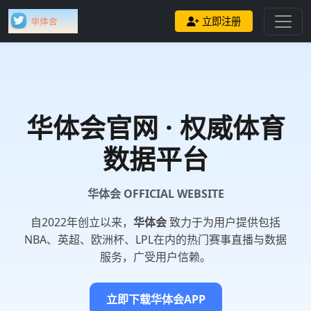
立即注册
华体会
官网 · 权威体育
数据平台
华体会 OFFICIAL WEBSITE
自2022年创立以来，
华体会
致力于为用户提供包括
NBA、英超、欧洲杯、LPL在内的热门赛事直播与数据
服务，广受用户信赖。
立即下载华体会APP