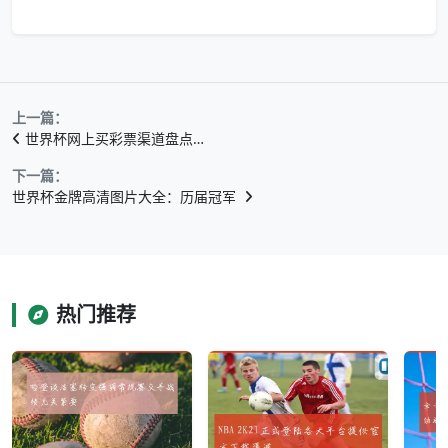
上一篇：
世界杯网上买彩票渠道盘点…
下一篇：
世界杯金牌高清图片大全：历届冠军
热门推荐