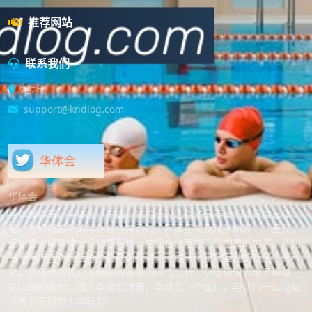
推荐网站
联系我们
地址
support@kndlog.com
华体会
华体会体育，华体会（中国）致力于为您提供最丰富的体育信息体
验。我们将最新的华体会体育动态、赛事更新及球队新闻一一呈现，
无论您对哪项体育活动感兴趣，总能在这里找到您想要的内容。我们
鼓励用户在讨论区分享自己的见解，形成一个积极互动的社区。此
外，您还会发现众多精彩的赛季回顾与分析，让您更深入地了解每一
场比赛的背后。加入华体会体育，华体会（中国），与我们一起见证
体育的无限魅力与精彩!