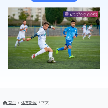
首页
/
体育新闻
/ 正文