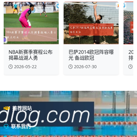
NBA新赛季赛程公布
巴萨2014欧冠阵容曝
20
揭幕战湖人勇
光 备战欧冠
排
2026-05-22
2026-07-30
2
推荐网站
联系我们