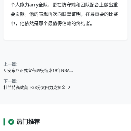
个人能力arry全队，更在防守端和团队配合上做出重
要贡献。他的表现再次向联盟证明，在最重要的比赛
中，他依然是那个最值得信赖的终结者。
上一篇：
安东尼正式宣布退役结束19年NBA…
下一篇：
杜兰特高效轰下38分太阳力克掘金
热门推荐