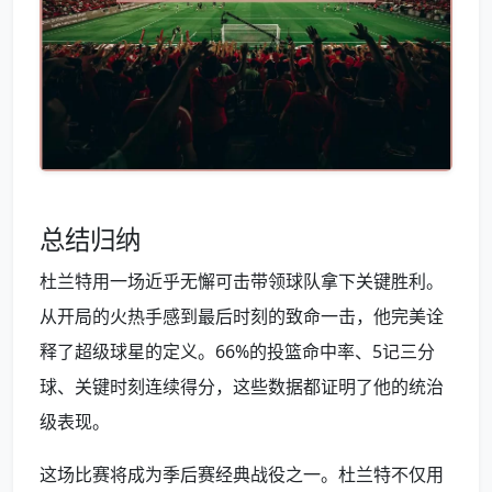
总结归纳
杜兰特用一场近乎无懈可击带领球队拿下关键胜利。
从开局的火热手感到最后时刻的致命一击，他完美诠
释了超级球星的定义。66%的投篮命中率、5记三分
球、关键时刻连续得分，这些数据都证明了他的统治
级表现。
这场比赛将成为季后赛经典战役之一。杜兰特不仅用