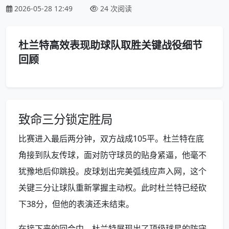
2026-05-28 12:49
24 次阅读
杜兰特高效表现助球队取胜关键战役细节
回顾
致命三分锁定胜局
比赛进入最后两分钟，双方战成105平。杜兰特在底
角接到队友传球，面对防守球员的贴身紧逼，他毫不
犹豫地后仰跳投。皮球划出完美弧线应声入网，这个
关键三分让球队重新掌握主动权。此时杜兰特已经砍
下38分，但他的表演还未结束。
在接下来的回合中，杜兰特展现出了顶级球星的防守